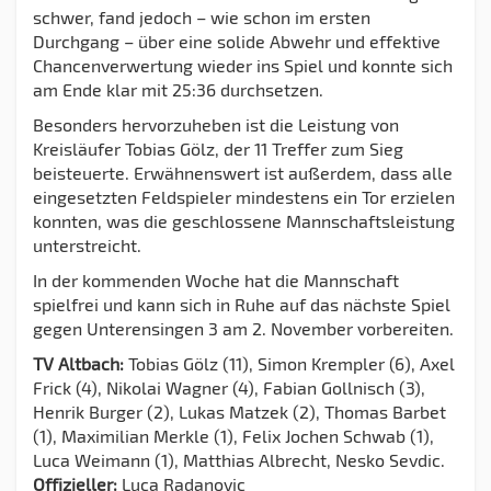
schwer, fand jedoch – wie schon im ersten
Durchgang – über eine solide Abwehr und effektive
Chancenverwertung wieder ins Spiel und konnte sich
am Ende klar mit 25:36 durchsetzen.
Besonders hervorzuheben ist die Leistung von
Kreisläufer Tobias Gölz, der 11 Treffer zum Sieg
beisteuerte. Erwähnenswert ist außerdem, dass alle
eingesetzten Feldspieler mindestens ein Tor erzielen
konnten, was die geschlossene Mannschaftsleistung
unterstreicht.
In der kommenden Woche hat die Mannschaft
spielfrei und kann sich in Ruhe auf das nächste Spiel
gegen Unterensingen 3 am 2. November vorbereiten.
TV Altbach:
Tobias Gölz (11), Simon Krempler (6), Axel
Frick (4), Nikolai Wagner (4), Fabian Gollnisch (3),
Henrik Burger (2), Lukas Matzek (2), Thomas Barbet
(1), Maximilian Merkle (1), Felix Jochen Schwab (1),
Luca Weimann (1), Matthias Albrecht, Nesko Sevdic.
Offizieller:
Luca Radanovic