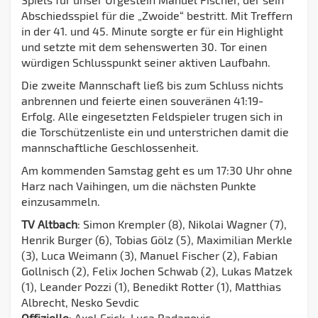
Abschiedsspiel für die „Zwoide“ bestritt. Mit Treffern
in der 41. und 45. Minute sorgte er für ein Highlight
und setzte mit dem sehenswerten 30. Tor einen
würdigen Schlusspunkt seiner aktiven Laufbahn.
Die zweite Mannschaft ließ bis zum Schluss nichts
anbrennen und feierte einen souveränen 41:19-
Erfolg. Alle eingesetzten Feldspieler trugen sich in
die Torschützenliste ein und unterstrichen damit die
mannschaftliche Geschlossenheit.
Am kommenden Samstag geht es um 17:30 Uhr ohne
Harz nach Vaihingen, um die nächsten Punkte
einzusammeln.
TV Altbach
: Simon Krempler (8), Nikolai Wagner (7),
Henrik Burger (6), Tobias Gölz (5), Maximilian Merkle
(3), Luca Weimann (3), Manuel Fischer (2), Fabian
Gollnisch (2), Felix Jochen Schwab (2), Lukas Matzek
(1), Leander Pozzi (1), Benedikt Rotter (1), Matthias
Albrecht, Nesko Sevdic
Offizielle
: Axel Frick, Luca Radanovic