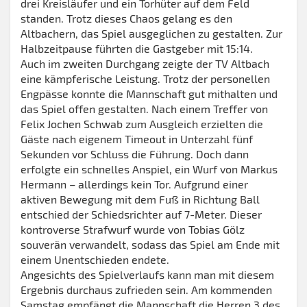
drei Kreisläufer und ein Torhüter auf dem Feld
standen. Trotz dieses Chaos gelang es den
Altbachern, das Spiel ausgeglichen zu gestalten. Zur
Halbzeitpause führten die Gastgeber mit 15:14.
Auch im zweiten Durchgang zeigte der TV Altbach
eine kämpferische Leistung. Trotz der personellen
Engpässe konnte die Mannschaft gut mithalten und
das Spiel offen gestalten. Nach einem Treffer von
Felix Jochen Schwab zum Ausgleich erzielten die
Gäste nach eigenem Timeout in Unterzahl fünf
Sekunden vor Schluss die Führung. Doch dann
erfolgte ein schnelles Anspiel, ein Wurf von Markus
Hermann – allerdings kein Tor. Aufgrund einer
aktiven Bewegung mit dem Fuß in Richtung Ball
entschied der Schiedsrichter auf 7-Meter. Dieser
kontroverse Strafwurf wurde von Tobias Gölz
souverän verwandelt, sodass das Spiel am Ende mit
einem Unentschieden endete.
Angesichts des Spielverlaufs kann man mit diesem
Ergebnis durchaus zufrieden sein. Am kommenden
Samstag empfängt die Mannschaft die Herren 3 des