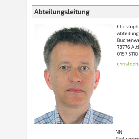
Abteilungsleitung
Christoph 
Abteilung
Buchenwe
73776 Alt
0157 5118
christoph
NN
Stellvertr