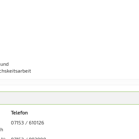
 und
chskeitsarbeit
Telefon
07153 / 610126
ch