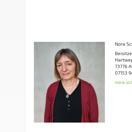
Nora Sc
Beisitze
Hartweg
73776 A
07153 
nora.sc