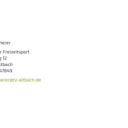
herer
r Freizeitsport
 12
ltbach
947849
herer@tv-altbach.de