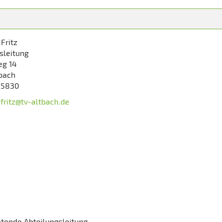
Fritz
sleitung
g 14
bach
 5830
.fritz@tv-altbach.de
etende Abteilungsleitung