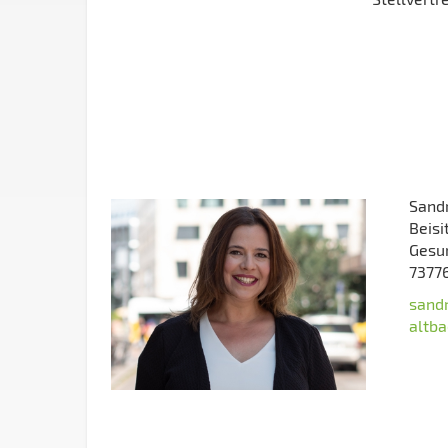
Sandr
Beisi
Gesu
7377
sandr
altba