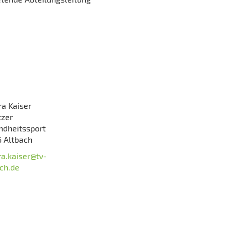
a Kaiser
tzer
ndheitssport
6 Altbach
a.kaiser@tv-
ch.de