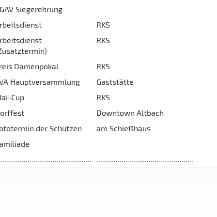
GAV Siegerehrung
rbeitsdienst
RKS
rbeitsdienst
RKS
Zusatztermin)
reis Damenpokal
RKS
VA Hauptversammlung
Gaststätte
ai-Cup
RKS
orffest
Downtown Altbach
ototermin der Schützen
am Schießhaus
amiliade
................................................
..................................................