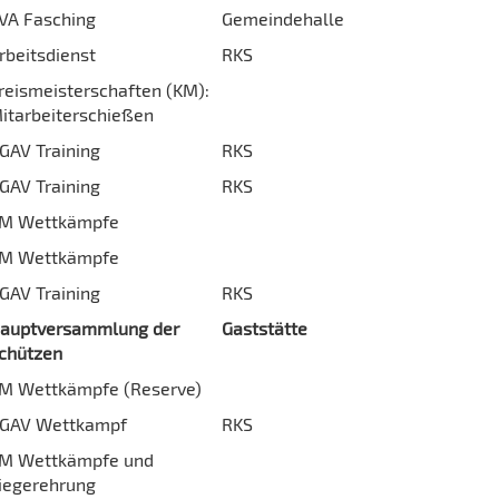
VA Fasching
Gemeindehalle
rbeitsdienst
RKS
reismeisterschaften (KM):
itarbeiterschießen
GAV Training
RKS
GAV Training
RKS
M Wettkämpfe
M Wettkämpfe
GAV Training
RKS
auptversammlung der
Gaststätte
chützen
M Wettkämpfe (Reserve)
GAV Wettkampf
RKS
M Wettkämpfe und
iegerehrung