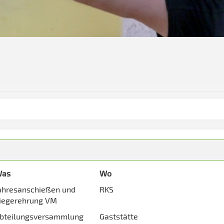
as
Wo
ahresanschießen und
RKS
iegerehrung VM
bteilungsversammlung
Gaststätte