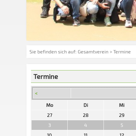
Sie befinden sich auf:
Gesamtverein
> Termine
Termine
<
Mo
Di
Mi
27
28
29
3
4
5
10
11
12