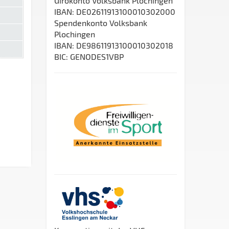
Girokonto Volksbank Plochingen
IBAN: DE02611913100010302000
Spendenkonto Volksbank
Plochingen
IBAN: DE98611913100010302018
BIC: GENODES1VBP