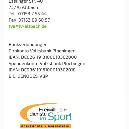
Esslinger Str. 40
73776 Altbach
Tel 07153 7 55 44
Fax 07153 89 60 57
tva@tv-altbach.de
Bankverbindungen:
Girokonto Volksbank Plochingen
IBAN: DE02611913100010302000
Spendenkonto Volksbank Plochingen
IBAN: DE98611913100010302018
BIC: GENODES1VBP